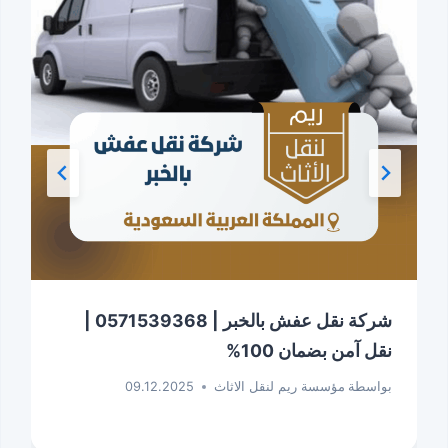
شركة نقل عفش بالخبر | 0571539368 |
نقل آمن بضمان 100%
بواسطة
مؤسسة ريم لنقل الاثاث
09.12.2025