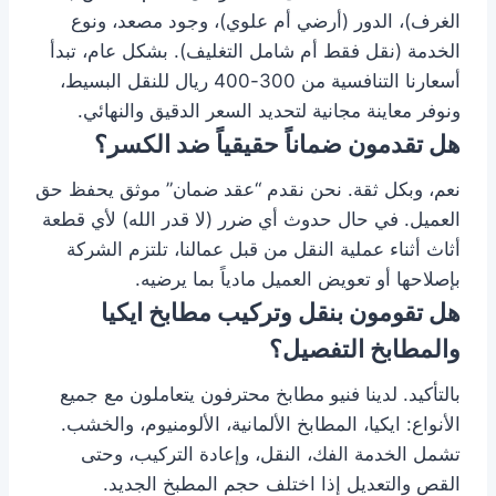
الغرف)، الدور (أرضي أم علوي)، وجود مصعد، ونوع
الخدمة (نقل فقط أم شامل التغليف). بشكل عام، تبدأ
أسعارنا التنافسية من 300-400 ريال للنقل البسيط،
ونوفر معاينة مجانية لتحديد السعر الدقيق والنهائي.
هل تقدمون ضماناً حقيقياً ضد الكسر؟
نعم، وبكل ثقة. نحن نقدم “عقد ضمان” موثق يحفظ حق
العميل. في حال حدوث أي ضرر (لا قدر الله) لأي قطعة
أثاث أثناء عملية النقل من قبل عمالنا، تلتزم الشركة
بإصلاحها أو تعويض العميل مادياً بما يرضيه.
هل تقومون بنقل وتركيب مطابخ ايكيا
والمطابخ التفصيل؟
بالتأكيد. لدينا فنيو مطابخ محترفون يتعاملون مع جميع
الأنواع: ايكيا، المطابخ الألمانية، الألومنيوم، والخشب.
تشمل الخدمة الفك، النقل، وإعادة التركيب، وحتى
القص والتعديل إذا اختلف حجم المطبخ الجديد.