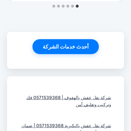
أحدث خدمات الشركة
شركة نقل عفش بالهفوف | 0571539368 فك
وتركيب وتغليف آمن
شركة نقل عفش بالبكيرية 0571539368 | ضمان