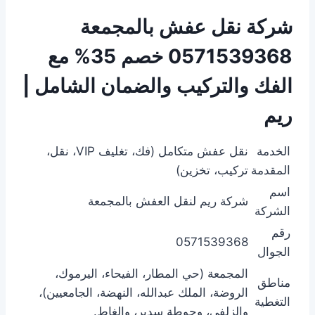
شركة نقل عفش بالمجمعة
0571539368 خصم 35% مع
الفك والتركيب والضمان الشامل |
ريم
الخدمة
نقل عفش متكامل (فك، تغليف VIP، نقل،
المقدمة
تركيب، تخزين)
اسم
شركة ريم لنقل العفش بالمجمعة
الشركة
رقم
0571539368
الجوال
المجمعة (حي المطار، الفيحاء، اليرموك،
مناطق
الروضة، الملك عبدالله، النهضة، الجامعيين)،
التغطية
والزلفي، وحوطة سدير، والغاط.