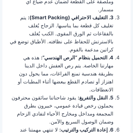
وملصقة على القطعة لضمان عدم ضياع أي
مسمار.
3. التغليف الاحترافي (Smart Packing):
يتم
تغليف كل قطعة بما يناسبها. الزجاج يُغلف
بالفقاعات ثم الورق المقوى. الكنب يُغلف
بالاسترتش للحفاظ على نظافته. الأطباق توضع في
كراتين مدعمة بالفوم.
4. التحميل بنظام “الرص الهندسي”:
هذه هي
مهارتنا الخاصة. يتم رص العفش داخل الدينا
بطريقة هندسية تمنع الفراغات، مما يحول دون
اهتزاز أو تصادم القطع ببعضها أثناء المطبات أو
الانعطافات.
5. النقل والتفريغ:
يقود شاحناتنا سائقون محترفون
يحملون رخص قيادة عمومي، خبيرون بطرق
المجمعة ومداخل ومخارج الأحياء لتفادي الزحام
وضمان الوصول السريع والآمن.
6. إعادة التركيب والترتيب:
لا تنتهي مهمتنا عند