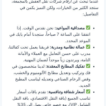
عندما تبحث عن
ارقام شركات نقل العفش بالمجمعة
،
ستجد الكثير من الخيارات، ولكن التميز يكمن في
التفاصيل:
مصداقية المواعيد:
نحن نقدس الوقت. إذا
اتفقنا على الساعة 7 صباحاً، ستجدنا أمام بابك في
الموعد المحدد.
عمالة نظامية ومدربة:
فريقنا يعمل تحت كفالتنا،
مدرب على حسن التعامل مع العملاء والأمانة
التامة، ويرتدون زياً موحداً لضمان المهنية.
تفكيك المطابخ المعقدة:
لدينا متخصصون في
فك وتركيب وتعديل مطابخ الألومنيوم والخشب،
وقص الرخام الصناعي وتعديله ليناسب المطبخ
الجديد.
أسعار شفافة وتنافسية:
نقدم باقات أسعار
تناسب الجميع (باقة النقل الاقتصادي، باقة النقل
الشامل VIP)، مع خصم خاص يصل إلى 35%