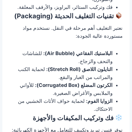
فك وتركيب الستائر، البراويز، والأرفف المعلقة.
تقنيات التغليف الحديثة (Packaging)
نعتبر التغليف أهم مرحلة في النقل. نستخدم مواد
مستوردة عالية الجودة:
البلاستيك الفقاعي (Air Bubble):
للشاشات
والتحف والزجاج.
النايلون اللاصق (Stretch Roll):
لحماية الكنب
والمراتب من الغبار والبقع.
الكرتون المضلع (Corrugated Box):
للأواني
والملابس والأغراض الصغيرة.
الزوايا الفوم:
لحماية حواف الأثاث الخشبي من
الاحتكاك.
فك وتركيب المكيفات والأجهزة
نوفر فنيين تبريد وتكييف للتعامل مع الأجهزة الكهربائية: