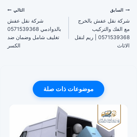
تصفّح
السابق
التالي
شركة نقل عفش بالخرج
شركة نقل عفش
المقالات
مع الفك والتركيب
بالدوادمي 0571539368
0571539368 | ريم لنقل
تغليف شامل وضمان ضد
الاثاث
الكسر
موضوعات ذات صلة