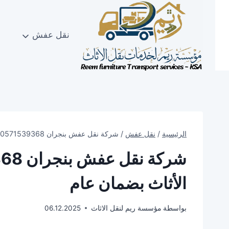
لتجاوز
لى
لمحتوى
نقل عفش
الرئيسية
/
نقل عفش
/
شركة نقل عفش بنجران 0571539368 | فك وتركيب الأثاث بضمان عام
الأثاث بضمان عام
بواسطة
مؤسسة ريم لنقل الاثاث
06.12.2025