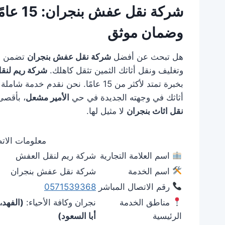
شركة ن
وضمان موثق
هل تبحث عن أفضل
شركة نقل عفش بنجران
تضمن لك 
وتغليف ونقل أثاثك الثمين تثقل كاهلك.
شركة ريم لنق
بخبرة تمتد لأكثر من 15 عامًا. نحن نقدم خدمة شاملة تبدأ من باب منزلك في حي
أثاثك في وجهته الجديدة في حي
الأمير مشعل
، بأقصى
نقل اثاث بنجران
لا مثيل لها.
معلومات الاتص
اسم العلامة التجارية
شركة ريم لنقل العفش
اسم الخدمة
شركة نقل عفش بنجران
رقم الاتصال المباشر
0571539368
مناطق الخدمة
نجران وكافة الأحياء:
(الفهد،
الرئيسية
أبا السعود)