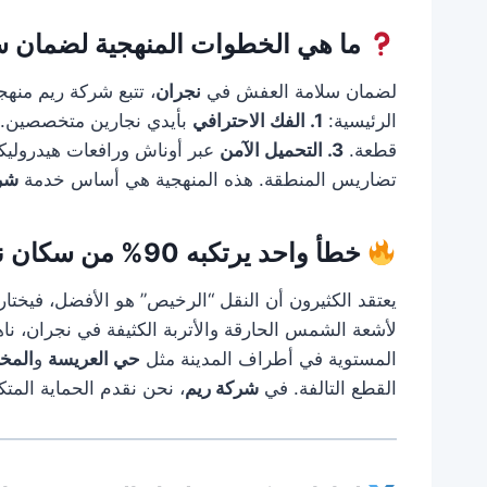
ما هي الخطوات المنهجية لضمان س
لضمان سلامة العفش في
نجران
، تتبع شركة ريم منهج
الرئيسية:
1. الفك الاحترافي
بأيدي نجارين متخصصين.
قطعة.
3. التحميل الآمن
عبر أوناش ورافعات هيدروليك
تضاريس المنطقة. هذه المنهجية هي أساس خدمة
شرك
خطأ واحد يرتكبه 90% من سكان نجران يكلفهم أثاثهم الآلاف!
يعتقد الكثيرون أن النقل “الرخيص” هو الأفضل، فيخت
لأشعة الشمس الحارقة والأتربة الكثيفة في نجران، نا
المستوية في أطراف المدينة مثل
حي العريسة
و
المخ
القطع التالفة. في
شركة ريم
، نحن نقدم الحماية المت